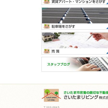
〒330-0845