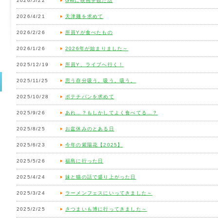
2026/5/22
GWに映画を観た話
2026/4/21
天津麺を求めて
2026/2/26
所員Yが食べたもの
2026/1/26
2026年が始まりました～
2025/12/19
所員Y、ライブへ行く！
2025/11/25
思う存分吸う。吸う。吸う。
2025/10/28
ポテチパンを求めて
2025/9/26
あれ…？もしかしてよく食べてる…？
2025/8/25
お盆休みのとある日
2025/6/23
今年の紫陽花【2025】
2025/5/26
福島に行った日
2025/4/24
妹と猫の話で盛り上がった日
2025/3/24
ラーメンフェスにいってきました～
2025/2/25
さつまいも博に行ってきました～