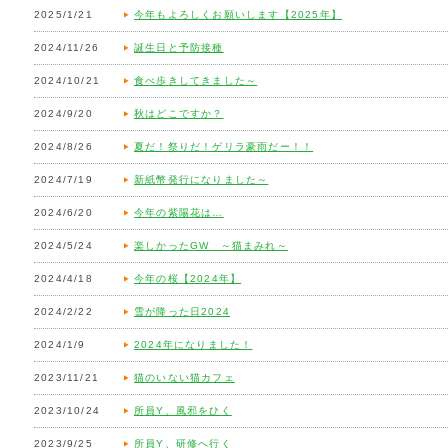
2025/1/21
今年もよろしくお願いします【2025年】
2024/11/26
誕生日と予防接種
2024/10/21
食べ歩きしてきました～
2024/9/20
秋はどこですか？
2024/8/26
夏だ！祭りだ！ゲリラ豪雨だー！！
2024/7/19
新紙幣発行になりました～
2024/6/20
今年の紫陽花は…
2024/5/24
楽しかったGW ～猫まみれ～
2024/4/18
今年の桜【2024年】
2024/2/22
雪が降った日2024
2024/1/9
2024年になりました！
2023/11/21
猫のいない猫カフェ
2023/10/24
所員Y、風邪をひく
2023/9/25
所員Y、研修へ行く