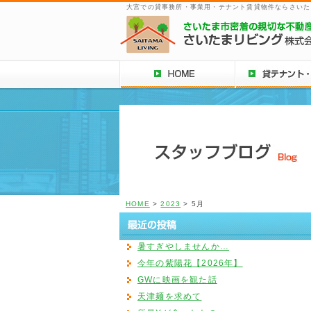
大宮での貸事務所・事業用・テナント賃貸物件ならさいた
HOME
>
2023
> 5月
暑すぎやしませんか…
今年の紫陽花【2026年】
GWに映画を観た話
天津麺を求めて